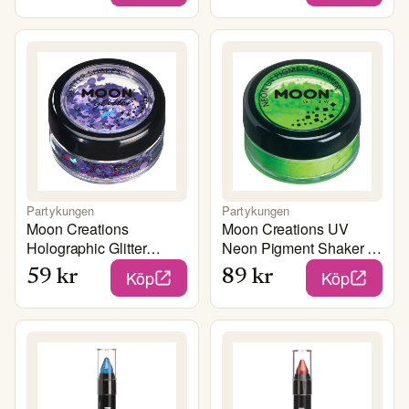
Partykungen
Partykungen
Moon Creations
Moon Creations UV
Holographic Glitter
Neon Pigment Shaker -
Shapes - Lila
Grön
Köp
Köp
59
kr
89
kr