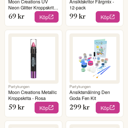
Moon Creations UV
Ansiktskritor Färgmix -
Neon Glitter Kroppskrita
12-pack
- Grön
Köp
Köp
69
kr
99
kr
Partykungen
Partykungen
Moon Creations Metallic
Ansiktsmålning Den
Kroppskrita - Rosa
Goda Fen Kit
Köp
Köp
59
kr
299
kr