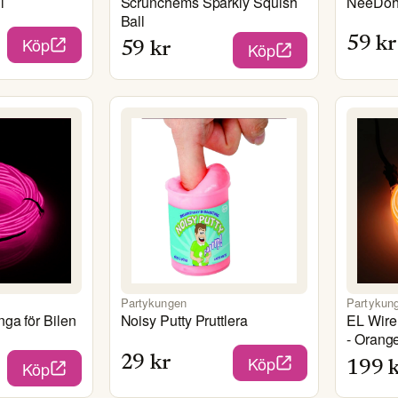
l
Scrunchems Sparkly Squish
NeeDoh 
Ball
Köp
59
kr
Köp
59
kr
Partykungen
Partykun
ga för Bilen
Noisy Putty Pruttlera
EL Wire
- Orang
Köp
29
kr
Köp
199
k