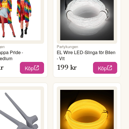
gen
Partykungen
appa Pride -
EL Wire LED-Slinga för Bilen
Medium
- Vit
Köp
Köp
r
199
kr