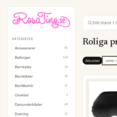
KATEGORIER
Roliga p
Accessoarer
55
Ballonger
140
Alla priser
Under 1
Barnkalas
16
Barnkläder
31
Bartillbehör
14
Choklad
2
Damunderkläder
49
Dukning
11