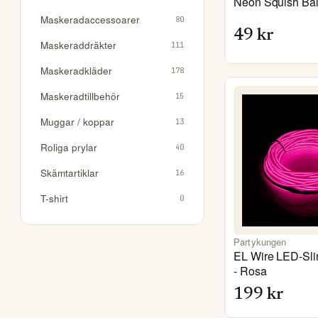
Neon Squish Bal
Maskeradaccessoarer
80
49
kr
Maskeraddräkter
111
Maskeradkläder
178
Maskeradtillbehör
15
Muggar / koppar
13
Roliga prylar
40
Skämtartiklar
16
T-shirt
0
Partykungen
EL Wire LED-Slin
- Rosa
199
kr