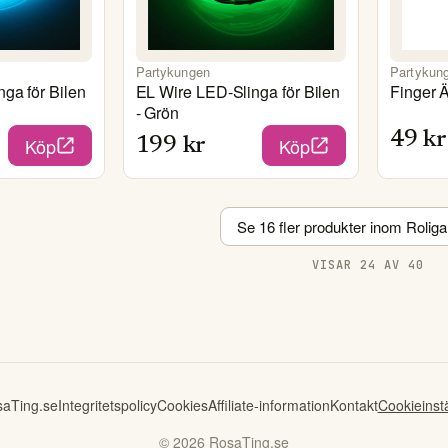
Partykungen
Partykun
ga för Bilen
EL Wire LED-Slinga för Bilen
Finger Ä
- Grön
49
kr
Köp
Köp
199
kr
Se
16
fler produkter inom
Roliga
VISAR
24
AV
40
aTing.se
Integritetspolicy
Cookies
Affiliate-information
Kontakt
Cookieinstä
©
2026
RosaTing.se