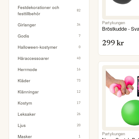
Festdekorationer och
82
festtillbehör
Partykungen
Girlanger
34
Bröstkudde - Sva
Godis
7
299
kr
Halloween-kostymer
0
Håraccessoarer
40
Herrmode
16
Kläder
73
Klänningar
12
Kostym
17
Leksaker
26
Ljus
20
Partykungen
Masker
1