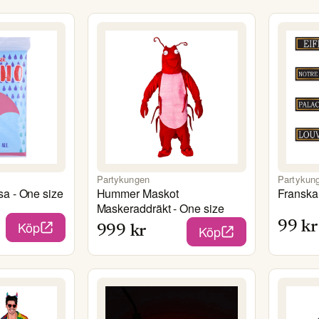
Partykungen
Partykun
a - One size
Hummer Maskot
Franska 
Maskeraddräkt - One size
Köp
99
kr
Köp
999
kr