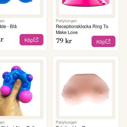
gen
Partykungen
dde - Blå
Receptionsklocka Ring To
Make Love
Köp
r
Köp
79
kr
gen
Partykungen