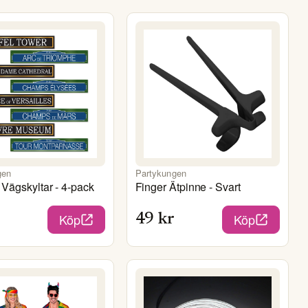
gen
Partykungen
Vägskyltar - 4-pack
Finger Ätpinne - Svart
Köp
Köp
49
kr