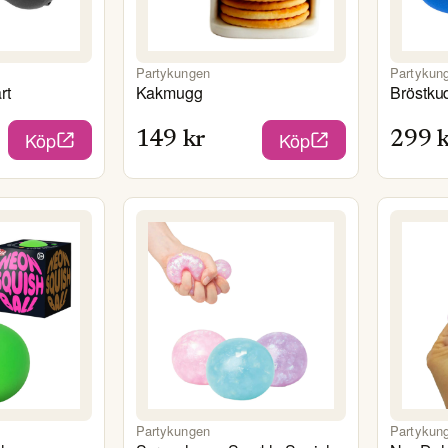
Partykungen
Partykun
rt
Kakmugg
Bröstku
Köp
Köp
149
kr
299
k
Partykungen
Partykun