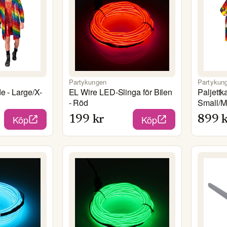
Partykungen
Partykun
e - Large/X-
EL Wire LED-Slinga för Bilen
Paljettk
- Röd
Small/
Köp
Köp
199
kr
899
k