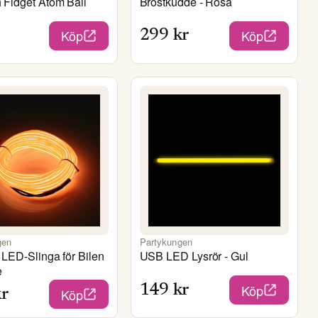
Fidget Atom Ball
Bröstkudde - Rosa
Köp
Köp
299
kr
gen
Partykungen
 LED-Slinga för Bilen
USB LED Lysrör - Gul
e
Köp
149
kr
Köp
r