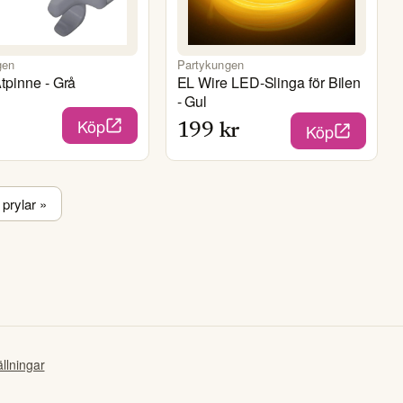
gen
Partykungen
tpinne - Grå
EL Wire LED-Slinga för Bilen
- Gul
Köp
Köp
199
kr
 prylar
»
llningar