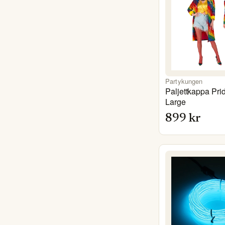
Partykungen
Paljettkappa Prid
Large
899
kr