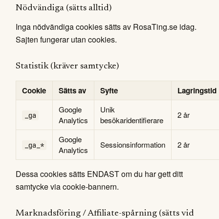
Nödvändiga (sätts alltid)
Inga nödvändiga cookies sätts av RosaTing.se idag.
Sajten fungerar utan cookies.
Statistik (kräver samtycke)
Cookie
Sätts av
Syfte
Lagringstid
Google
Unik
2 år
_ga
Analytics
besökaridentifierare
Google
Sessionsinformation
2 år
_ga_*
Analytics
Dessa cookies sätts ENDAST om du har gett ditt
samtycke via cookie-bannern.
Marknadsföring / Affiliate-spårning (sätts vid