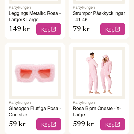
Partykungen
Partykungen
Leggings Metallic Rosa -
Strumpor Påskkycklingar
Large/X-Large
- 41-46
Köp
Köp
149
kr
79
kr
Partykungen
Partykungen
Glasögon Fluffiga Rosa -
Rosa Björn Onesie - X-
One size
Large
Köp
Köp
59
kr
599
kr