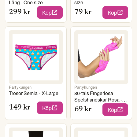
Lång - One size
size
Köp
Köp
299
kr
79
kr
Partykungen
Partykungen
Trosor Semla - X-Large
80-tals Fingerlösa
Spetshandskar Rosa -
One size
Köp
149
kr
Köp
69
kr