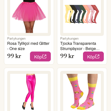
Partykungen
Partykungen
Rosa Tyllkjol med Glitter
Tjocka Transparenta
- One size
Strumpbyxor - Beige
Small
Köp
Köp
99
kr
99
kr