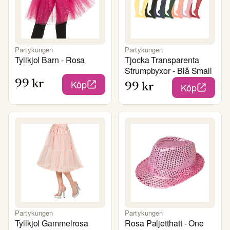
Partykungen
Partykungen
Tyllkjol Barn - Rosa
Tjocka Transparenta
Strumpbyxor - Blå Small
Köp
99
kr
Köp
99
kr
Partykungen
Partykungen
Tyllkjol Gammelrosa
Rosa Paljetthatt - One